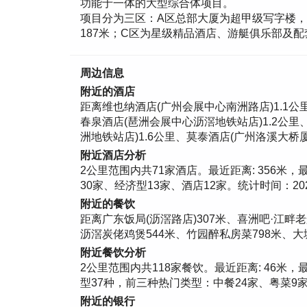
功能于一体的大型综合体项目。
项目分为三区：A区总部大厦为超甲级写字楼，总建
187米；C区为星级精品酒店、游艇俱乐部及配套
周边信息
附近的酒店
距离维也纳酒店(广州会展中心南洲路店)1.1公
春泉酒店(琶洲会展中心沥滘地铁站店)1.2公里
洲地铁站店)1.6公里、莫泰酒店(广州洛溪大桥厦
附近酒店分析
2公里范围内共71家酒店。最近距离: 356米，最远
30家、经济型13家、酒店12家。统计时间：202
附近的餐饮
距离广东饭局(沥滘路店)307米、喜洲吧·江畔老
沥滘炭佬鸡煲544米、竹园醉私房菜798米、大塘
附近餐饮分析
2公里范围内共118家餐饮。最近距离: 46米，最远距
型37种，前三种热门类型：中餐24家、粤菜9家、
附近的银行