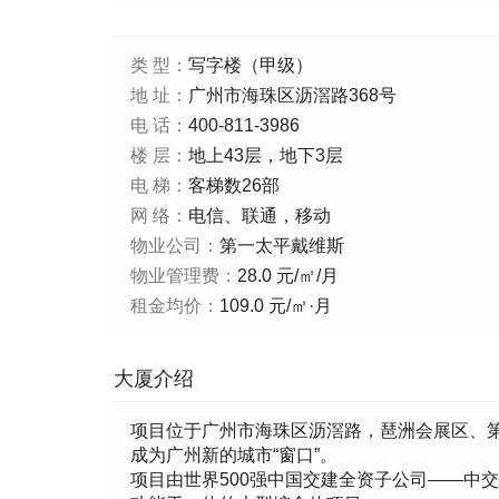
类 型：
写字楼（甲级）
地 址：
广州市海珠区沥滘路368号
电 话：
400-811-3986
楼 层：
地上43层，地下3层
电 梯：
客梯数26部
网 络：
电信、联通，移动
物业公司：
第一太平戴维斯
物业管理费：
28.0 元/㎡/月
租金均价：
109.0 元/㎡·月
大厦介绍
项目位于广州市海珠区沥滘路，琶洲会展区、
成为广州新的城市“窗口”。
项目由世界500强中国交建全资子公司——中