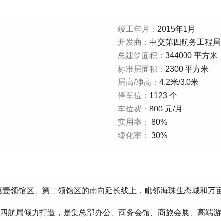
竣工年月：
2015年1月
开发商：
中交第四航务工程局
总建筑面积：
344000 平方米
标准层面积：
2300 平方米
层高/净高：
4.2米/3.0米
停车位：
1123 个
车位费：
800 元/月
实用率：
80%
绿化率：
30%
第壹领馆区、第二领馆区的南向延长线上，毗邻海珠生态城和万
交四航局倾力打造，是集总部办公、商务会馆、商旅会展、高端