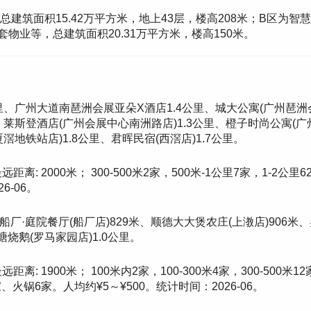
筑面积15.42万平方米，地上43层，楼高208米；B区为智慧
物业等，总建筑面积20.31万平方米，楼高150米。
里、广州大道南琶洲会展亚朵X酒店1.4公里、城大公寓(广州琶洲会
、莱斯登酒店(广州会展中心南洲路店)1.3公里、橙子时尚公寓(广
滘地铁站店)1.8公里、君晖民宿(西滘店)1.7公里。
距离: 2000米； 300-500米2家，500米-1公里7家，1-
6-06。
船厂·庭院餐厅(船厂店)829米、顺德大大煲农庄(上漖店)906米、
烧鹅(罗马家园店)1.0公里。
离: 1900米； 100米内2家，100-300米4家，300-500米1
火锅6家。人均约¥5～¥500。统计时间：2026-06。