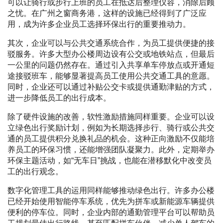
可以让骑行或步行上班的员工在抵达后整理仪容，消除后顾
之忧。在广州之窗商务港，这样的设施已经得到了广泛应
用，成为许多企业员工选择环保出行的重要推动力。
其次，企业可以与公共交通系统合作，为员工提供便捷的接
驳服务。许多大型办公楼周边设有公交或地铁站点，但最后
一公里的问题仍然存在。通过引入共享单车停放点或开通短
途接驳班车，能够显著提高员工使用公共交通工具的意愿。
同时，企业还可以通过补贴公交卡或提供通勤津贴的方式，
进一步降低员工的出行成本。
除了硬件设施的改善，软性激励措施同样重要。企业可以设
立绿色出行奖励计划，例如为长期选择步行、骑行或公共交
通的员工提供积分兑换礼品的机会。这种正向激励不仅能培
养员工的环保习惯，还能增强团队凝聚力。此外，定期举办
环保主题活动，如“无车日”挑战，也能在潜移默化中改变员
工的出行观念。
数字化管理工具的运用同样能够推动绿色出行。许多办公楼
已经开始使用智能停车系统，优先为拼车或新能源车辆提供
便利的停车位。同时，企业内部的通勤管理平台可以帮助员