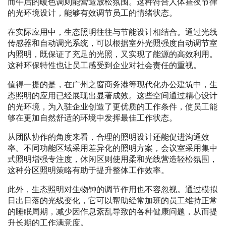
而午后的暖色调则能营造放松氛围。这种符合人体昼夜节律
的光环境设计，能够有效调节员工的情绪状态。
在实际应用中，生态照明往往与节能设计相结合。通过光线
传感器和自动调光系统，可以根据室外光照强度自动调节室
内照明，既保证了充足的光照，又实现了能源的高效利用。
这种环保特性也让员工感受到企业对社会责任的重视。
值得一提的是，在广州之窗商务港等现代化办公建筑中，生
态照明的应用已经展现出显著成效。这些空间通过精心设计
的光环境，为入驻企业创造了更优质的工作条件，使员工能
够在更加自然舒适的环境中发挥最佳工作状态。
从团队协作的角度来看，合理的照明设计还能促进沟通效
率。不同功能区域采用差异化的照明方案，会议室采用集中
式照明增强专注度，休闲区则使用柔和光线营造轻松氛围，
这种分区照明策略有助于提升整体工作效率。
此外，生态照明对生物钟的调节作用也不容忽视。通过模拟
日出日落的光线变化，它可以帮助经常加班的员工维持正常
的睡眠周期，减少因作息紊乱导致的各种健康问题，从而提
升长期的工作满意度。