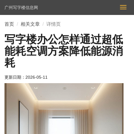
广州写字楼信息网
切
换
导
首页
相关文章
详情页
航
写字楼办公怎样通过超低
能耗空调方案降低能源消
耗
更新日期：
2026-05-11