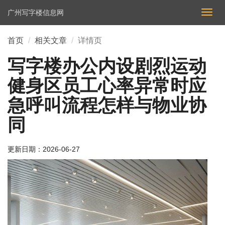
广州写字楼信息网
切
换
导
首页
相关文章
详情页
航
写字楼办公内设剧烈运动
健身区员工心率异常时应
急呼叫流程怎样与物业协
同
更新日期：
2026-06-27