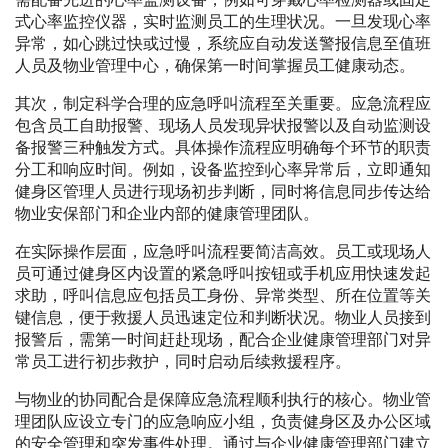
式心率监控仪器，实时监测员工的生理状况。一旦发现心率
异常，如心跳过快或过慢，系统应自动发送警报信息至值班
人员及物业管理中心，确保第一时间掌握员工健康动态。
其次，制定科学合理的应急呼叫流程至关重要。应急流程应
包含员工自助报警、现场人员发现异状报警以及自动监测设
备报警三种触发方式。具体操作流程应明确每个环节的职责
分工和响应时间。例如，设备监控到心率异常后，立即通知
健身区管理人员进行现场初步判断，同时将信息同步传达给
物业安保部门和企业内部的健康管理团队。
在实际操作层面，应急呼叫流程要简洁高效。员工或现场人
员可通过健身区内设置的紧急呼叫按钮或手机应用快速发起
求助，呼叫信息应包括员工身份、异常类型、所在位置等关
键信息，便于救援人员迅速定位和判断状况。物业人员接到
报警后，需第一时间赶赴现场，配合企业健康管理部门对异
常员工进行初步救护，同时启动后续救援程序。
与物业的协同配合是保障应急流程顺利执行的核心。物业管
理团队应设立专门的应急响应小组，负责健身区及办公区域
的安全管理和突发事件处理。通过与企业健康管理部门建立